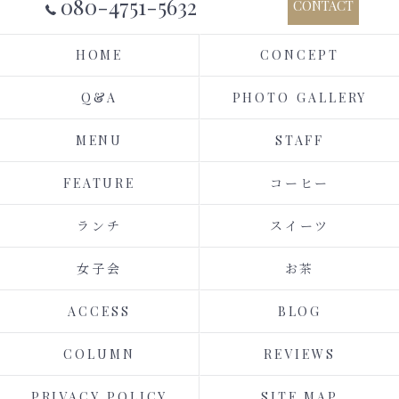
080-4751-5632
CONTACT
HOME
CONCEPT
Q&A
PHOTO GALLERY
MENU
STAFF
FEATURE
コーヒー
ランチ
スイーツ
女子会
お茶
ACCESS
BLOG
COLUMN
REVIEWS
PRIVACY POLICY
SITE MAP